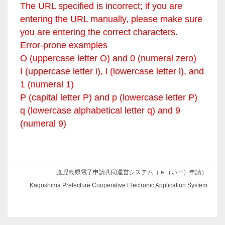
The URL specified is incorrect; if you are
entering the URL manually, please make sure
you are entering the correct characters.
Error-prone examples
O (uppercase letter O) and 0 (numeral zero)
I (uppercase letter i), l (lowercase letter l), and
1 (numeral 1)
P (capital letter P) and p (lowercase letter P)
q (lowercase alphabetical letter q) and 9
(numeral 9)
鹿児島県電子申請共同運営システム（ｅ（いー）申請）
Kagoshima Prefecture Cooperative Electronic Application System