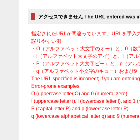
アクセスできません The URL entered was inc
指定されたURLが間違っています。URLを手
誤りやすい例
・O（アルファベット大文字のオー）と、0（数
・I（アルファベット大文字のアイ）と、l（ア
・P（アルファベット大文字ピー）と、p（アル
・q（アルファベット小文字のキュー）および9
The URL specified is incorrect; if you are enteri
Error-prone examples
O (uppercase letter O) and 0 (numeral zero)
I (uppercase letter i), l (lowercase letter l), and 1
P (capital letter P) and p (lowercase letter P)
q (lowercase alphabetical letter q) and 9 (numeral