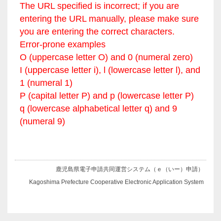
The URL specified is incorrect; if you are
entering the URL manually, please make sure
you are entering the correct characters.
Error-prone examples
O (uppercase letter O) and 0 (numeral zero)
I (uppercase letter i), l (lowercase letter l), and
1 (numeral 1)
P (capital letter P) and p (lowercase letter P)
q (lowercase alphabetical letter q) and 9
(numeral 9)
鹿児島県電子申請共同運営システム（ｅ（いー）申請）
Kagoshima Prefecture Cooperative Electronic Application System