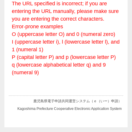
The URL specified is incorrect; if you are
entering the URL manually, please make sure
you are entering the correct characters.
Error-prone examples
O (uppercase letter O) and 0 (numeral zero)
I (uppercase letter i), l (lowercase letter l), and
1 (numeral 1)
P (capital letter P) and p (lowercase letter P)
q (lowercase alphabetical letter q) and 9
(numeral 9)
鹿児島県電子申請共同運営システム（ｅ（いー）申請）
Kagoshima Prefecture Cooperative Electronic Application System