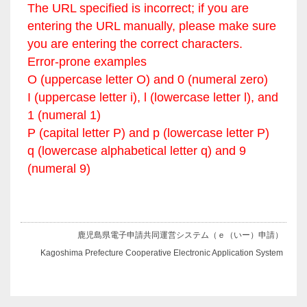
The URL specified is incorrect; if you are
entering the URL manually, please make sure
you are entering the correct characters.
Error-prone examples
O (uppercase letter O) and 0 (numeral zero)
I (uppercase letter i), l (lowercase letter l), and
1 (numeral 1)
P (capital letter P) and p (lowercase letter P)
q (lowercase alphabetical letter q) and 9
(numeral 9)
鹿児島県電子申請共同運営システム（ｅ（いー）申請）
Kagoshima Prefecture Cooperative Electronic Application System