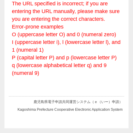
The URL specified is incorrect; if you are
entering the URL manually, please make sure
you are entering the correct characters.
Error-prone examples
O (uppercase letter O) and 0 (numeral zero)
I (uppercase letter i), l (lowercase letter l), and
1 (numeral 1)
P (capital letter P) and p (lowercase letter P)
q (lowercase alphabetical letter q) and 9
(numeral 9)
鹿児島県電子申請共同運営システム（ｅ（いー）申請）
Kagoshima Prefecture Cooperative Electronic Application System