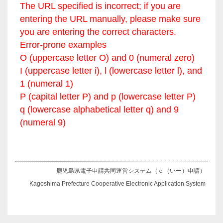
The URL specified is incorrect; if you are
entering the URL manually, please make sure
you are entering the correct characters.
Error-prone examples
O (uppercase letter O) and 0 (numeral zero)
I (uppercase letter i), l (lowercase letter l), and
1 (numeral 1)
P (capital letter P) and p (lowercase letter P)
q (lowercase alphabetical letter q) and 9
(numeral 9)
鹿児島県電子申請共同運営システム（ｅ（いー）申請）
Kagoshima Prefecture Cooperative Electronic Application System