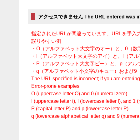
アクセスできません The URL entered was inc
指定されたURLが間違っています。URLを手
誤りやすい例
・O（アルファベット大文字のオー）と、0（数
・I（アルファベット大文字のアイ）と、l（ア
・P（アルファベット大文字ピー）と、p（アル
・q（アルファベット小文字のキュー）および9
The URL specified is incorrect; if you are enteri
Error-prone examples
O (uppercase letter O) and 0 (numeral zero)
I (uppercase letter i), l (lowercase letter l), and 1
P (capital letter P) and p (lowercase letter P)
q (lowercase alphabetical letter q) and 9 (numeral