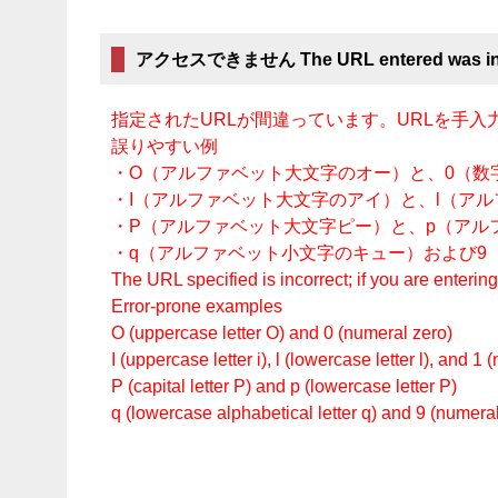
アクセスできません The URL entered was inc
指定されたURLが間違っています。URLを手
誤りやすい例
・O（アルファベット大文字のオー）と、0（数
・I（アルファベット大文字のアイ）と、l（ア
・P（アルファベット大文字ピー）と、p（アル
・q（アルファベット小文字のキュー）および9
The URL specified is incorrect; if you are enteri
Error-prone examples
O (uppercase letter O) and 0 (numeral zero)
I (uppercase letter i), l (lowercase letter l), and 1
P (capital letter P) and p (lowercase letter P)
q (lowercase alphabetical letter q) and 9 (numeral